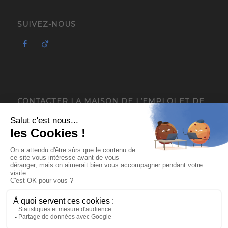
SUIVEZ-NOUS
CONTACTER LA MAISON DE L’EMPLOI ET DE
L’ENTREPRISE – MIFE ISÈRE
4, avenue du Général de Gaulle
38120 Saint-Égrève
04 76 13 18 05
contact@mee-mife.fr