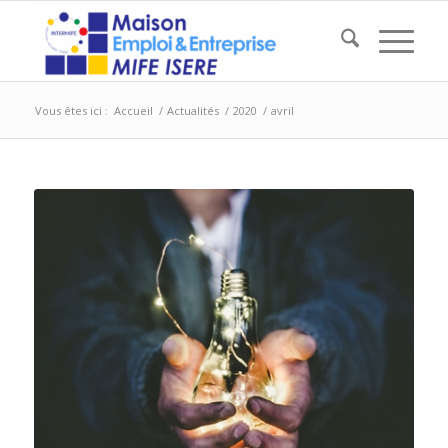
Vous êtes ici :
Accueil
/
Actualités
/
2020
/
avril