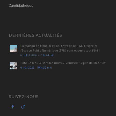
Candidathèque
DERNIÈRES ACTUALITÉS
La Maison de l’Emploi et de l’Entreprise – MIFE Isère et
l’Espace Public Numérique (EPN) sont ouverts tout l’été !
6 juillet 2026 - 11 h 44 min
Café Réseau « Hors les murs »- vendredi 12 juin de 8h à 10h
6 mai 2026 - 10 h 32 min
SUIVEZ-NOUS