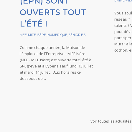
(EPN) SONT
ENTREPRIS
OUVERTS TOUT
Vous souh
réseau ?
L’ÉTÉ !
talents ?
pour déve
MEE-MIFE ISÈRE
,
NUMÉRIQUE
,
SÉNIOR.E.S
participe
Murs" à l
Comme chaque année, la Maison de
cochon, e
l'Emploi et de l'Entreprise - MIFE Isère
(MEE - MIFE Isère) est ouverte tout l'été à
St-Egrève et à Eybens sauf lundi 13 juillet
et mardi 14 juillet. Aux horaires ci-
dessous : de…
Voir toutes les actualité