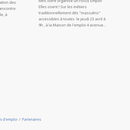
La Maison de l’Emploi et de l’Entreprise –
aiterons
MIFE Isère organise un Focus Emploi
dation des
Elles osent ! Sur les métiers
rencontre
traditionnellement dits "masculins"
le, à
accessibles à toutes le jeudi 23 avril à
9h , à la Maison de l'emploi 4 avenue…
s d'emploi
/
Partenaires