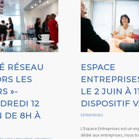
É RÉSEAU
ESPACE
ORS LES
ENTREPRISES
S »-
LE 2 JUIN À 1
DREDI 12
DISPOSITIF 
N DE 8H À
ENTREPRISES
L'Espace Entreprises est un e