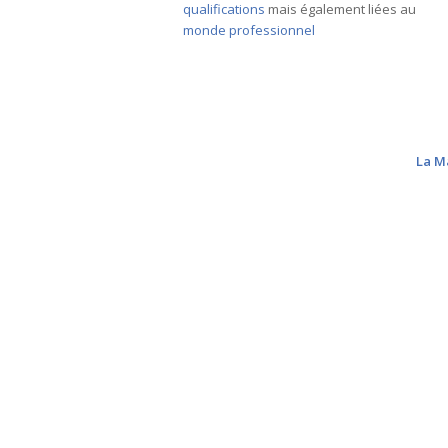
des questions de
formations et de
qualifications
mais également liées au
monde professionnel
La Ma