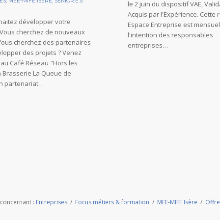
dédié aux entreprises, nous tr
ES
,
MEE-MIFE ISÈRE
,
SÉNIOR.E.S
le 2 juin du dispositif VAE, Vali
Acquis par l'Expérience. Cette 
aitez développer votre
Espace Entreprise est mensuel
 Vous cherchez de nouveaux
l'intention des responsables
 Vous cherchez des partenaires
entreprises…
lopper des projets ? Venez
r au Café Réseau "Hors les
a Brasserie La Queue de
n partenariat…
s concernant :
Entreprises
/
Focus métiers & formation
/
MEE-MIFE Isère
/
Offre