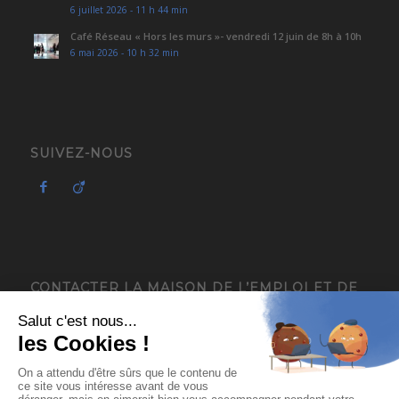
6 juillet 2026 - 11 h 44 min
Café Réseau « Hors les murs »- vendredi 12 juin de 8h à 10h
6 mai 2026 - 10 h 32 min
SUIVEZ-NOUS
CONTACTER LA MAISON DE L’EMPLOI ET DE
L’ENTREPRISE – MIFE ISÈRE
4, avenue du Général de Gaulle
38120 Saint-Égrève
04 76 13 18 05