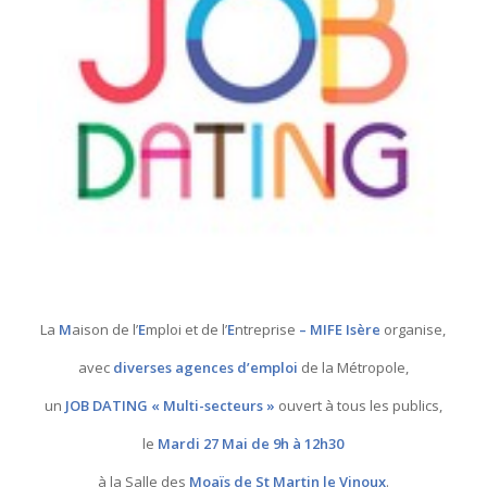
La
M
aison de l’
E
mploi et de l’
E
ntreprise
– MIFE Isère
organise,
avec
diverses agences d’emploi
de la Métropole,
un
JOB DATING « Multi-secteurs »
ouvert à tous les publics,
le
Mardi 27 Mai de 9h à 12h30
à la Salle des
Moaïs de St Martin le Vinoux
.