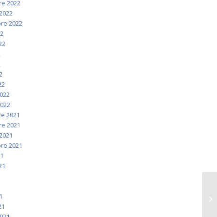
e 2022
2022
re 2022
22
022
2
2
2
22
2022
2022
e 2021
e 2021
2021
re 2021
21
021
1
1
1
21
2021