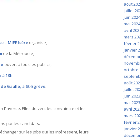
août 20
juillet 2
juin 202
mai 202
avril 202
mars 20
se – MIFE Isère
organise,
février 
janvier 
oi
de la Métropole,
décembr
novembr
 »
ouvert à tous les publics,
octobre 
h à 13h
septemb
août 20
de Gaulle, à St-Egrève
.
juillet 2
juin 202
mai 202
 l’inverse. Elles doivent les convaincre et les
avril 202
mars 20
février 
ons par les candidats.
janvier 
échanger sur les jobs qui les intéressent, leurs
décembr