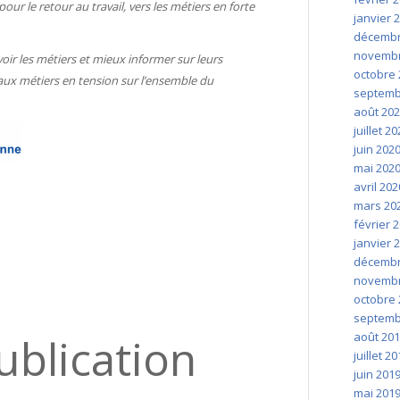
our le retour au travail, vers les métiers en forte
janvier 
décembr
novembr
oir les métiers et mieux informer sur leurs
octobre 
 aux
métiers en tension sur l’ensemble du
septemb
août 20
juillet 2
juin 202
mai 202
avril 202
mars 20
février 
janvier 
décembr
novembr
octobre 
septemb
ublication
août 20
juillet 2
juin 201
mai 201