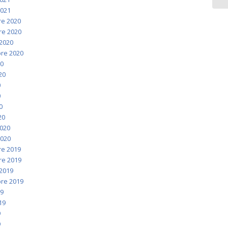
2021
e 2020
e 2020
2020
re 2020
20
020
0
0
0
20
2020
2020
e 2019
e 2019
2019
re 2019
19
019
9
9