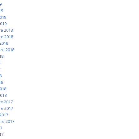
9
19
2019
2019
e 2018
e 2018
2018
re 2018
018
8
8
8
18
2018
2018
e 2017
e 2017
2017
re 2017
17
017