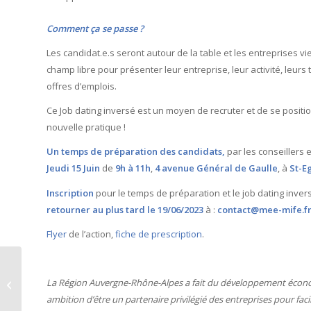
Comment ça se passe ?
Les candidat.e.s seront autour de la table et les entreprises vie
champ libre pour présenter leur entreprise, leur activité, leurs te
offres d’emplois.
Ce Job dating inversé est un moyen de recruter et de se posi
nouvelle pratique !
Un temps de préparation des candidats,
par les conseillers 
Jeudi 15 Juin
de
9h à 11h
,
4 avenue Général de Gaulle
, à
St-E
Inscription
pour le temps de préparation et le job dating inver
retourner au plus tard le 19/06/2023
à :
contact@mee-mife.f
Flyer
de l’action,
fiche de prescription
.
Retour sur le Focus
emploi du 17 mai 2023
La Région Auvergne-Rhône-Alpes a fait du développement économiq
sur les métiers du
ambition d’être un partenaire privilégié des entreprises pour fac
nettoyage