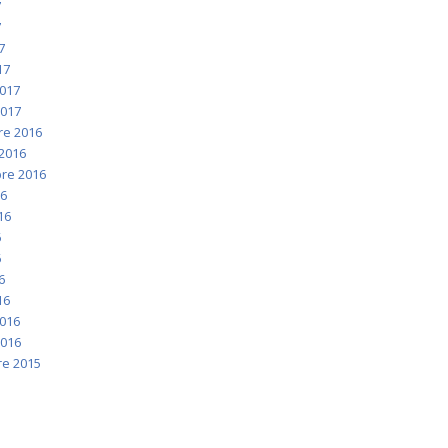
7
7
7
17
2017
2017
e 2016
2016
re 2016
16
016
6
6
6
16
2016
2016
e 2015