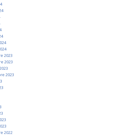
24
024
4
4
4
24
2024
2024
e 2023
e 2023
2023
re 2023
23
023
3
3
3
23
2023
2023
e 2022