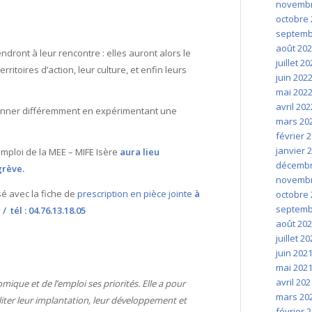
novembr
octobre 
septemb
août 20
ndront à leur rencontre : elles auront alors le
juillet 2
rritoires d’action, leur culture, et enfin leurs
juin 202
mai 202
avril 202
tionner différemment en expérimentant une
mars 20
février 
janvier 
emploi de la MEE – MIFE Isère
aura lieu
décembr
grève.
novembr
sé avec la fiche de
prescription en pièce jointe
à
octobre 
septemb
r
/ tél : 04.76.13.18.05
août 20
juillet 2
juin 202
mai 202
avril 202
ue et de l’emploi ses priorités. Elle a pour
mars 20
iliter leur implantation, leur développement et
février 