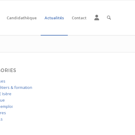
Candidathèque
Actualités
Contact
GORIES
ses
tiers & formation
 Isère
que
'emploi
ires
.s