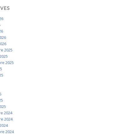
IVES
026
6
26
2026
2026
e 2025
2025
re 2025
25
025
5
5
5
25
2025
e 2024
e 2024
2024
re 2024