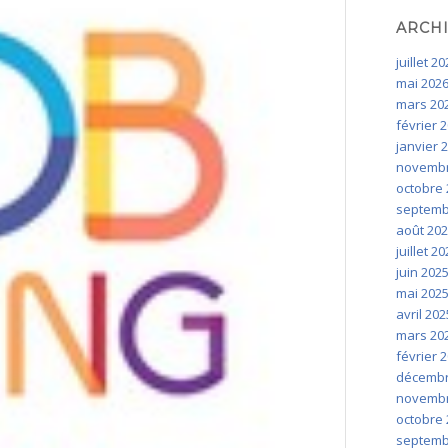
ARCH
juillet 2
mai 202
mars 20
février 
janvier 
novembr
octobre 
septemb
août 20
juillet 2
juin 202
mai 202
avril 202
mars 20
février 
décembr
novembr
octobre 
septemb