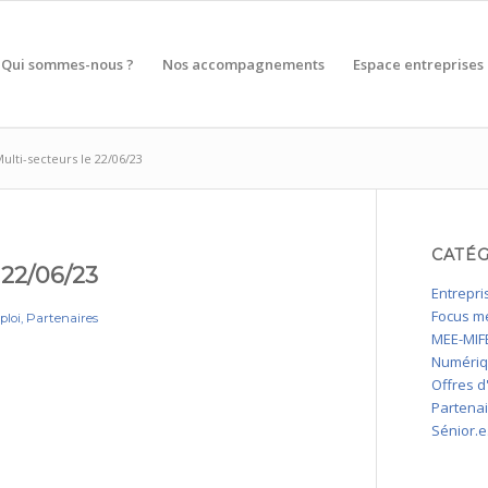
Qui sommes-nous ?
Nos accompagnements
Espace entreprises
ulti-secteurs le 22/06/23
CATÉ
 22/06/23
Entrepri
Focus mé
ploi
,
Partenaires
MEE-MIFE
Numéri
Offres d
Partena
Sénior.e