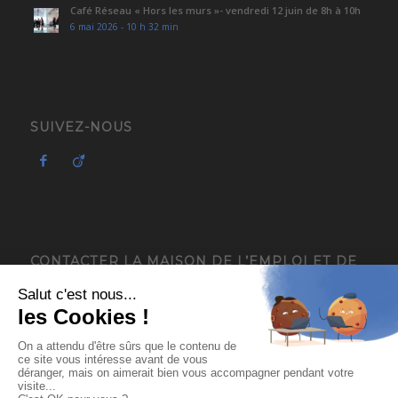
Café Réseau « Hors les murs »- vendredi 12 juin de 8h à 10h
6 mai 2026 - 10 h 32 min
SUIVEZ-NOUS
CONTACTER LA MAISON DE L’EMPLOI ET DE
L’ENTREPRISE – MIFE ISÈRE
4, avenue du Général de Gaulle
38120 Saint-Égrève
04 76 13 18 05
contact@mee-mife.fr