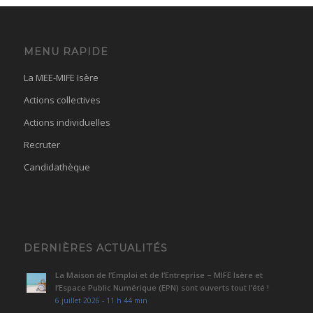
MENU RAPIDE
La MEE-MIFE Isère
Actions collectives
Actions individuelles
Recruter
Candidathèque
DERNIÈRES ACTUALITÉS
La Maison de l’Emploi et de l’Entreprise – MIFE Isère et
l’Espace Public Numérique (EPN) sont ouverts tout l’été !
6 juillet 2026 - 11 h 44 min