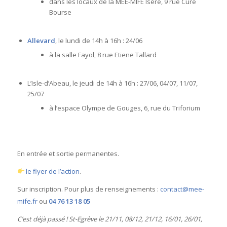
dans les locaux de la MEE-MIFE Isère, 9 rue Cure
Bourse
Allevard
, le lundi de 14h à 16h : 24/06
à la salle Fayol, 8 rue Etiene Tallard
L’Isle-d’Abeau, le jeudi de 14h à 16h : 27/06, 04/07, 11/07,
25/07
à l’espace Olympe de Gouges, 6, rue du Triforium
E
n entrée et sortie permanentes.
le flyer de l’action
.
Sur inscription. Pour plus de renseignements :
contact@mee-
mife.fr
ou
04 76 13 18 05
C’est déjà passé ! St-Egrève le 21/11, 08/12, 21/12, 16/01, 26/01,