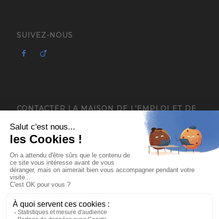
SUIVEZ-NOUS
CONTACTER LA MAISON DE L’EMPLOI ET DE
L’ENTREPRISE – MIFE ISÈRE
4, avenue du Général de Gaulle
38120 Saint-Égrève
04 76 13 18 05
contact@mee-mife.fr