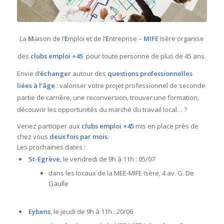
La
M
aison de l’
E
mploi et de l’
E
ntreprise –
MIFE
Isère organise
des
clubs emploi +45
pour toute personne de plus de 45 ans.
Envie d’
échanger
autour des
questions professionnelles
liées à l’âge
: valoriser votre projet professionnel de seconde
partie de carrière, une reconversion, trouver une formation,
découvrir les opportunités du marché du travail local… ?
Venez participer aux
clubs emploi +45
mis en place près de
chez vous
deux fois par mois
.
Les prochaines dates :
St-Egrève
, le vendredi de 9h à 11h : 05/07
dans les locaux de la MEE-MIFE Isère, 4 av. G. De
Gaulle
Eybens
, le jeudi de 9h à 11h : 20/06