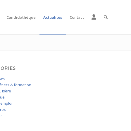
Candidathèque
Actualités
Contact
GORIES
ses
tiers & formation
 Isère
que
'emploi
ires
.s