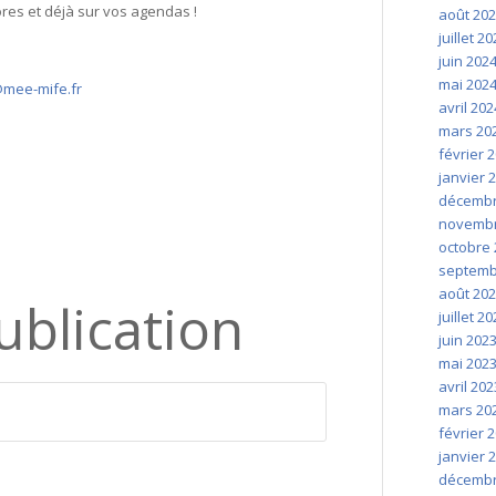
’ores et déjà sur vos agendas !
août 20
juillet 2
juin 202
mai 202
@mee-mife.fr
avril 202
mars 20
février 
janvier 
décembr
novembr
octobre 
septemb
août 20
ublication
juillet 2
juin 202
mai 202
avril 202
mars 20
février 
janvier 
décembr