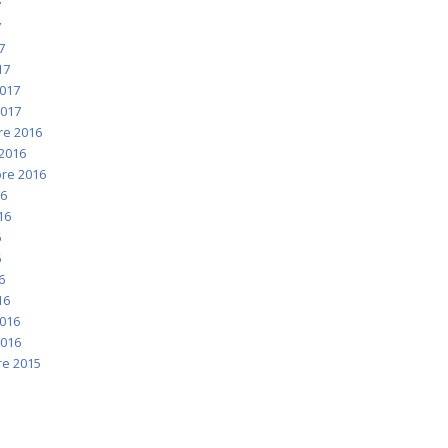
7
7
7
17
2017
2017
e 2016
2016
re 2016
16
016
6
6
6
16
2016
2016
e 2015