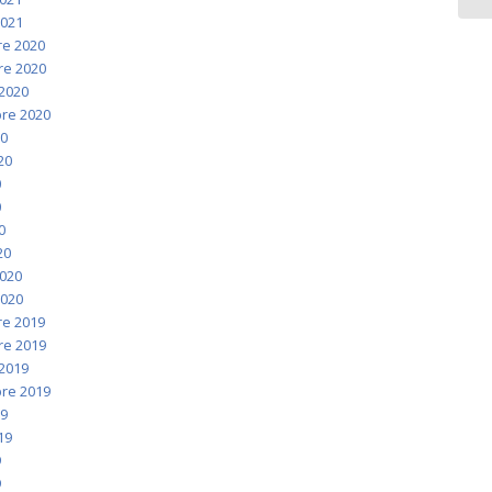
2021
e 2020
e 2020
2020
re 2020
20
020
0
0
0
20
2020
2020
e 2019
e 2019
2019
re 2019
19
019
9
9