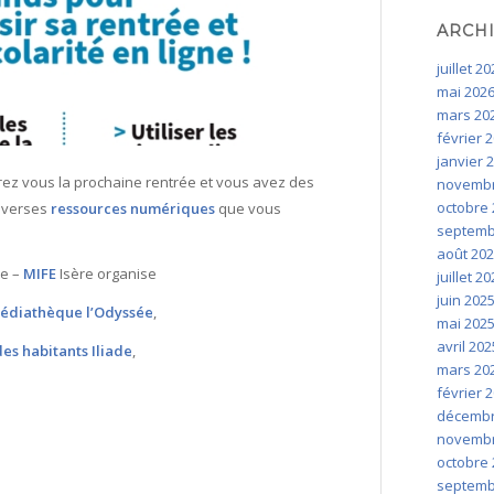
ARCH
juillet 2
mai 202
mars 20
février 
janvier 
arez vous la prochaine rentrée et vous avez des
novembr
octobre 
diverses
ressources numériques
que vous
septemb
août 20
se –
MIFE
Isère organise
juillet 2
juin 202
édiathèque l’Odyssée
,
mai 202
avril 202
es habitants Iliade
,
mars 20
février 
décembr
novembr
octobre 
septemb