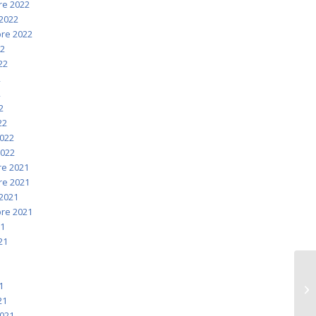
e 2022
2022
re 2022
22
022
2
2
2
22
2022
2022
e 2021
e 2021
2021
re 2021
21
021
1
1
1
21
2021