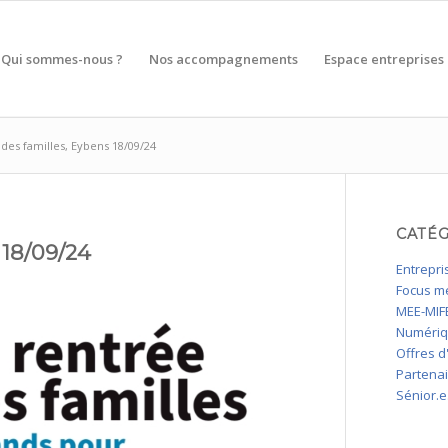
Qui sommes-nous ?
Nos accompagnements
Espace entreprises
 des familles, Eybens 18/09/24
CATÉ
 18/09/24
Entrepri
Focus mé
MEE-MIFE
Numéri
Offres d
Partena
Sénior.e