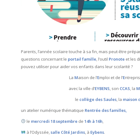
Parents, l’année scolaire touche à sa fin, mais peut-être prép
questions concernant le
portail famille
, l’outil
Pronote
et les 
pouvez utiliser pour aider vos enfants dans leur scolarité ?
La
M
aison de l’
E
mploi et de l’
E
ntrepri
avec la ville d’
EYBENS
, son
CCAS
, la
M
le
collège des Saules
, la
maison d
un atelier numérique thématique
Rentrée des familles,
le
mercredi 18 septembre
de
14h à 16h
,
à l’Odyssée,
salle Côté Jardins
, à
Eybens
.