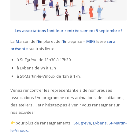
Les associations font leur rentrée
samedi 9 septembre !
La
M
aison de l’
E
mploi et de l’
E
ntreprise –
MIFE
Isère
sera
présente
sur trois lieux :
à St-Egrève de 13h30 à 17h30
à Eybens de 9h à 13h
à St-Martin-le-Vinoux de 13h à 17h.
Venez rencontrer les représentant.e.s de nombreuses
associations ! Au programme : des animations, des initiations,
des ateliers … et n’hésitez-pas à venir vous renseigner sur
nos activités !
pour plus de renseignements :
St-Egrève
,
Eybens
,
St-Martin-
le-Vinoux.