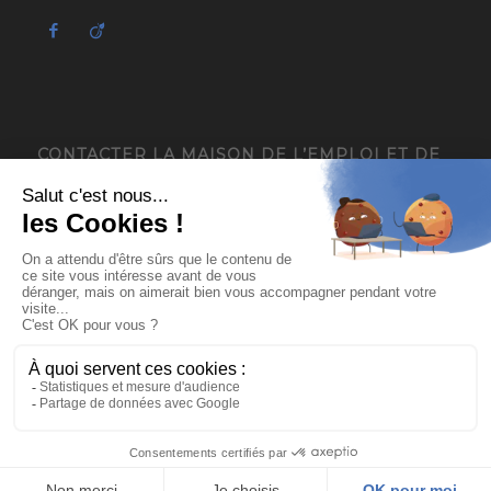
CONTACTER LA MAISON DE L’EMPLOI ET DE
L’ENTREPRISE – MIFE ISÈRE
4, avenue du Général de Gaulle
38120 Saint-Égrève
04 76 13 18 05
contact@mee-mife.fr
© 2015 - Maison de l'Emploi et de l'Entreprise du Néron -
Enfold
WordPress Theme by Kriesi
Mentions légales
Plan du site