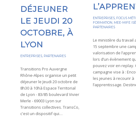
L’APPREN
DÉJEUNER
LE JEUDI 20
ENTREPRISES
,
FOCUS MÉTI
FORMATION
,
MEE-MIFE IS
PARTENAIRES
OCTOBRE, À
Le ministère du travail 
LYON
15 septembre une cam
valorisation de l’appre
ENTREPRISES
,
PARTENAIRES
lors d’un évènement q
pouvez voir en replay. 
Transitions Pro Auvergne
campagne vise à : Enc
Rhône-Alpes organise un petit
les jeunes à recourir à
déjeuner le Jeudi 20 octobre de
l’apprentissage. Desti
8h30 à 10hà Espace Territorial
de Lyon - 83/85 boulevard Vivier
Merle - 69003 Lyon sur
Transitions collectives. TransCo,
c'est un dispositif qui…