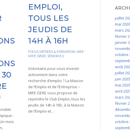
EMPLOI,
ARCH
R
TOUS LES
juillet 2
mai 202
JEUDIS DE
mars 20
février 
ONS
14H À 16H
janvier 
novembr
FOCUS MÉTIERS & FORMATION
,
MEE-
octobre 
MIFE ISÈRE
,
SÉNIOR.E.S
septemb
ONS
août 20
Volontaire pour vous investir
juillet 2
 30
activement dans votre
juin 202
recherche d’emploi ? La Maison
RE
mai 202
de l’Emploi et de l’Entreprise –
avril 202
MIFE ISERE vous propose de
mars 20
S
rejoindre le Club Emploi, tous les
février 
jeudis de 14h à 16h, à la Maison
décembr
renoble
de l’Emploi et…
novembr
ympique -
octobre 
 Un mois
septemb
n,