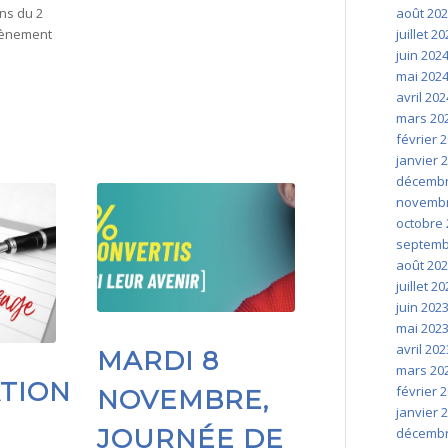
août 20
ons du 2
juillet 2
vènement
juin 202
mai 202
avril 202
mars 20
février 
janvier 
décembr
novembr
octobre 
septemb
août 20
juillet 2
juin 202
mai 202
avril 202
MARDI 8
mars 20
TION
février 
NOVEMBRE,
janvier 
JOURNÉE DE
décembr