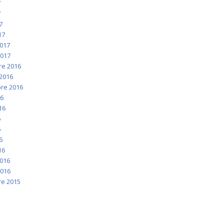
7
7
7
17
2017
2017
e 2016
2016
re 2016
16
016
6
6
6
16
2016
2016
e 2015