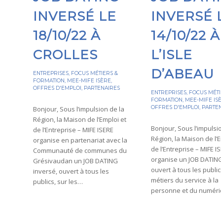
INVERSÉ LE
INVERSÉ 
18/10/22 À
14/10/22 À
CROLLES
L’ISLE
D’ABEAU
ENTREPRISES
,
FOCUS MÉTIERS &
FORMATION
,
MEE-MIFE ISÈRE
,
OFFRES D'EMPLOI
,
PARTENAIRES
ENTREPRISES
,
FOCUS MÉTI
FORMATION
,
MEE-MIFE IS
OFFRES D'EMPLOI
,
PARTE
Bonjour, Sous l’impulsion de la
Région, la Maison de l’Emploi et
Bonjour, Sous l’impulsi
de l’Entreprise – MIFE ISERE
Région, la Maison de l’E
organise en partenariat avec la
de l’Entreprise – MIFE I
Communauté de communes du
organise un JOB DATING
Grésivaudan un JOB DATING
ouvert à tous les public
inversé, ouvert à tous les
métiers du service à la
publics, sur les…
personne et du numér