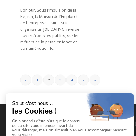
Bonjour, Sous l’impulsion de la
Région, la Maison de l’Emploi et
de l’Entreprise – MIFE ISERE
organise un JOB DATING inversé,
ouvert à tous les publics, sur les
métiers de la petite enfance et
du numérique, le…
‹
1
2
3
4
›
»
MENU RAPIDE
DERNI
La MEE-MIFE Isère