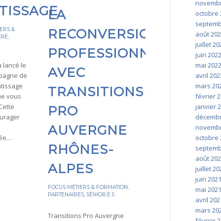
novembr
TISSAGE
LA
octobre 
septemb
RECONVERSION
ERS &
août 20
ÈRE
,
juillet 2
PROFESSIONNELLE
juin 202
mai 202
a lancé le
AVEC
avril 202
pagne de
mars 20
ntissage
TRANSITIONS
février 
ue vous
janvier 
Cette
PRO
décembr
ourager
AUVERGNE
novembr
octobre 
née…
RHÔNES-
septemb
août 20
ALPES
juillet 2
juin 202
FOCUS MÉTIERS & FORMATION
,
mai 202
PARTENAIRES
,
SÉNIOR.E.S
avril 202
mars 20
Transitions Pro Auvergne
février 