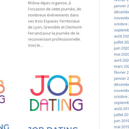
Rhône-Alpes organise, à
janvier 
l'occasion de cette journée, de
décembr
nombreux événements dans
novembr
ses trois Espaces Territoriaux
octobre 
de Lyon, Grenoble et Clermont-
septemb
Ferrand pour la journée de la
août 20
reconversion professionnelle.
juillet 2
Voici le…
juin 202
mai 202
avril 202
mars 20
février 
janvier 
décembr
novembr
octobre 
septemb
août 20
juillet 2
juin 201
NG
mai 201