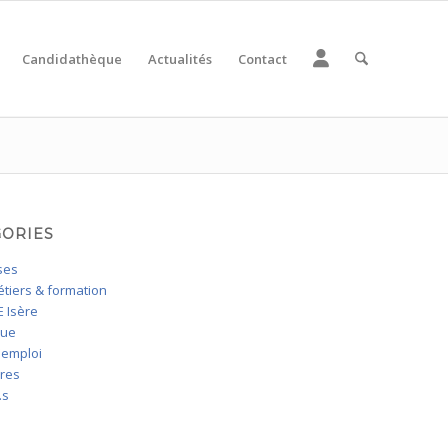
Candidathèque
Actualités
Contact
GORIES
ses
tiers & formation
 Isère
que
'emploi
ires
.s