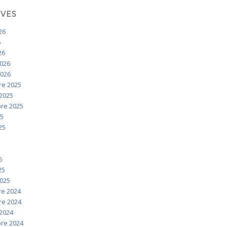
IVES
026
6
26
2026
2026
e 2025
2025
re 2025
25
025
5
5
5
25
2025
e 2024
e 2024
2024
re 2024