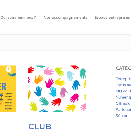
Qui sommes-nous ?
Nos accompagnements
Espace entreprises
CATÉ
Entrepri
Focus mé
MEE-MIFE
Numéri
Offres d
Partena
Sénior.e
CLUB