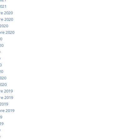
2021
e 2020
e 2020
2020
re 2020
20
020
0
0
0
20
2020
2020
e 2019
e 2019
2019
re 2019
19
019
9
9