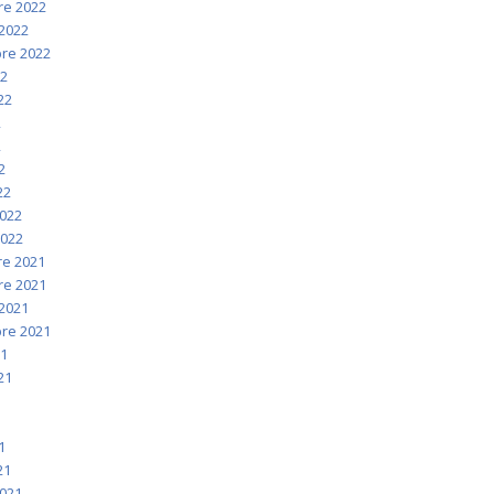
e 2022
2022
re 2022
22
022
2
2
2
22
2022
2022
e 2021
e 2021
2021
re 2021
21
021
1
1
1
21
2021