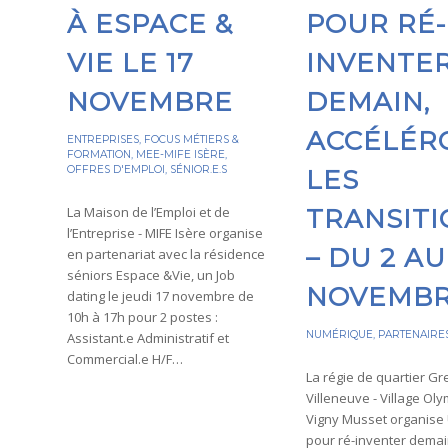
À ESPACE &
POUR RÉ-
VIE LE 17
INVENTE
NOVEMBRE
DEMAIN,
ACCÉLÉR
ENTREPRISES
,
FOCUS MÉTIERS &
FORMATION
,
MEE-MIFE ISÈRE
,
OFFRES D'EMPLOI
,
SÉNIOR.E.S
LES
La Maison de l’Emploi et de
TRANSITI
l’Entreprise - MIFE Isère organise
– DU 2 AU
en partenariat avec la résidence
séniors Espace &Vie, un Job
NOVEMB
dating le jeudi 17 novembre de
10h à 17h pour 2 postes :
NUMÉRIQUE
,
PARTENAIRE
Assistant.e Administratif et
Commercial.e H/F…
La régie de quartier G
Villeneuve - Village Ol
Vigny Musset organise
pour ré-inventer demai