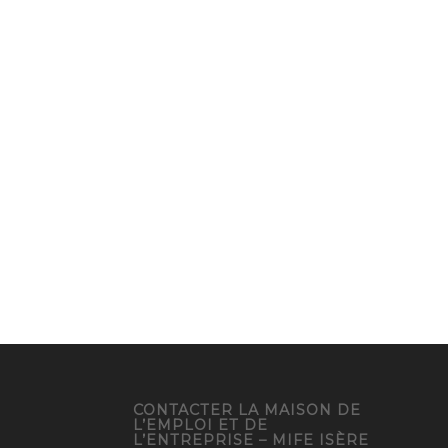
CONTACTER LA MAISON DE
L’EMPLOI ET DE
L’ENTREPRISE – MIFE ISÈRE