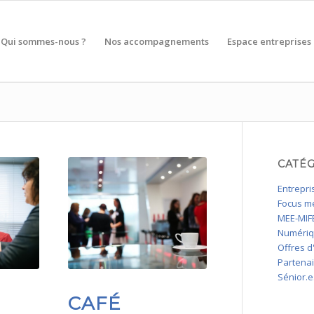
Qui sommes-nous ?
Nos accompagnements
Espace entreprises
CATÉ
Entrepri
Focus mé
MEE-MIFE
Numéri
Offres d
Partena
Sénior.e
CAFÉ