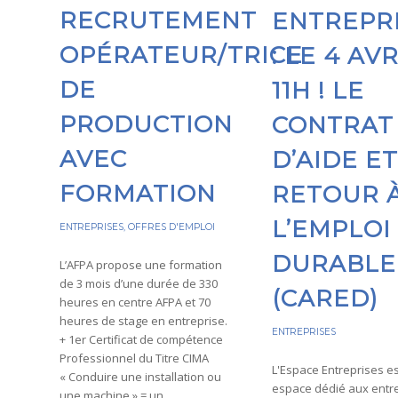
RECRUTEMENT
ENTREPR
OPÉRATEUR/TRICE
: LE 4 AVR
DE
11H ! LE
PRODUCTION
CONTRAT
AVEC
D’AIDE E
FORMATION
RETOUR 
L’EMPLOI
ENTREPRISES
,
OFFRES D'EMPLOI
DURABLE
L’AFPA propose une formation
de 3 mois d’une durée de 330
(CARED)
heures en centre AFPA et 70
heures de stage en entreprise.
ENTREPRISES
+ 1er Certificat de compétence
Professionnel du Titre CIMA
L'Espace Entreprises e
« Conduire une installation ou
espace dédié aux entre
une machine » = un…