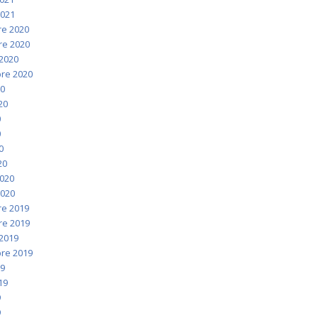
2021
e 2020
e 2020
2020
re 2020
20
020
0
0
0
20
2020
2020
e 2019
e 2019
2019
re 2019
19
019
9
9