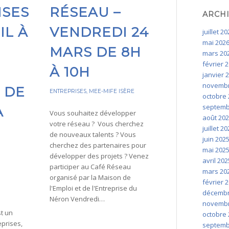
ISES
RÉSEAU –
ARCH
IL À
VENDREDI 24
juillet 2
mai 202
MARS DE 8H
mars 20
février 
À 10H
janvier 
novembr
T DE
ENTREPRISES
,
MEE-MIFE ISÈRE
octobre 
septemb
À
Vous souhaitez développer
août 20
votre réseau ? Vous cherchez
juillet 2
de nouveaux talents ? Vous
juin 202
cherchez des partenaires pour
mai 202
développer des projets ? Venez
avril 202
participer au Café Réseau
mars 20
organisé par la Maison de
février 
l'Emploi et de l'Entreprise du
décembr
Néron Vendredi…
novembr
st un
octobre 
prises,
septemb