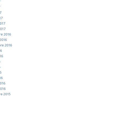
7
7
7
17
2017
2017
e 2016
2016
re 2016
16
016
6
6
6
16
2016
2016
e 2015