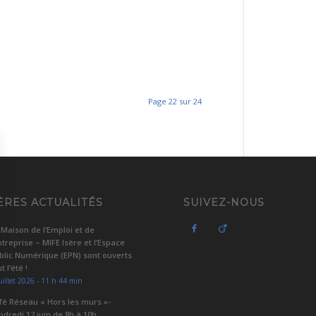
Page 22 sur 24
ÈRES ACTUALITÉS
SUIVEZ-NOUS
 Maison de l’Emploi et de
Entreprise – MIFE Isère et l’Espace
blic Numérique (EPN) sont ouverts
t l’été !
uillet 2026 - 11 h 44 min
fé Réseau « Hors les murs »-
ndredi 12 juin de 8h à 10h