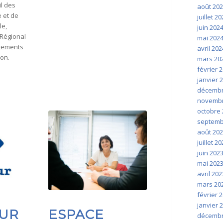
il des
août 20
 et de
juillet 2
le,
juin 202
 Régional
mai 202
utements
avril 202
ion.
mars 20
février 
janvier 
décembr
novembr
octobre 
septemb
août 20
juillet 2
juin 202
mai 202
avril 202
mars 20
février 
janvier 
UR
ESPACE
décembr