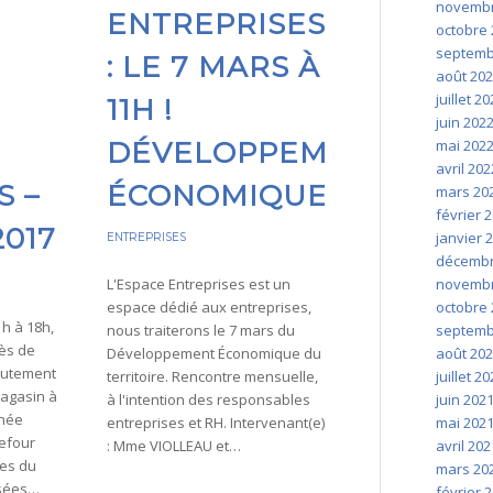
novembr
ENTREPRISES
octobre 
septemb
: LE 7 MARS À
août 20
juillet 2
11H !
juin 202
mai 202
DÉVELOPPEMENT
avril 202
S –
ÉCONOMIQUE
mars 20
février 
2017
janvier 
ENTREPRISES
décembr
novembr
L'Espace Entreprises est un
octobre 
espace dédié aux entreprises,
h à 18h,
septemb
nous traiterons le 7 mars du
ès de
août 20
Développement Économique du
rutement
juillet 2
territoire. Rencontre mensuelle,
magasin à
juin 202
à l'intention des responsables
rnée
mai 202
entreprises et RH. Intervenant(e)
efour
avril 202
: Mme VIOLLEAU et…
tes du
mars 20
isées…
février 