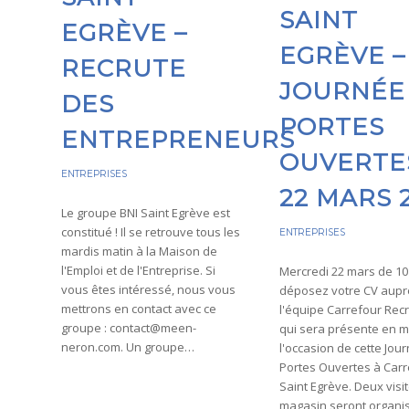
SAINT
EGRÈVE –
EGRÈVE –
RECRUTE
JOURNÉE
DES
PORTES
ENTREPRENEURS
OUVERTE
ENTREPRISES
22 MARS 
Le groupe BNI Saint Egrève est
constitué ! Il se retrouve tous les
ENTREPRISES
mardis matin à la Maison de
l'Emploi et de l'Entreprise. Si
Mercredi 22 mars de 10 
vous êtes intéressé, nous vous
déposez votre CV aupr
mettrons en contact avec ce
l'équipe Carrefour Rec
groupe : contact@meen-
qui sera présente en 
neron.com. Un groupe…
l'occasion de cette Jou
Portes Ouvertes à Carr
Saint Egrève. Deux visi
magasin seront organ