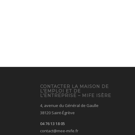
CONTACTER LA MAISON DE
L’EMPLOI ET DE
L’ENTREPRISE – MIFE ISÈRE
4, avenue du Général de Gaulle
38120 Saint-Égrève
04 76 13 18 05
contact@mee-mife.fr