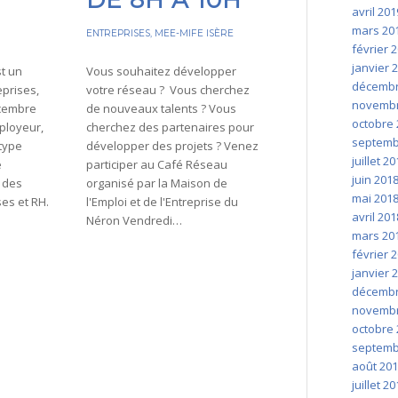
avril 201
mars 20
ENTREPRISES
,
MEE-MIFE ISÈRE
février 
janvier 
st un
Vous souhaitez développer
décembr
prises,
votre réseau ? Vous cherchez
novembr
écembre
de nouveaux talents ? Vous
octobre 
ployeur,
cherchez des partenaires pour
septemb
 type
développer des projets ? Venez
juillet 2
e
participer au Café Réseau
juin 201
n des
organisé par la Maison de
mai 201
es et RH.
l'Emploi et de l'Entreprise du
avril 201
Néron Vendredi…
mars 20
février 
janvier 
décembr
novembr
octobre 
septemb
août 20
juillet 2