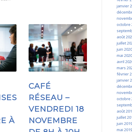
janvier 
décembr
novembr
octobre 
septemb
août 20
juillet 2
juin 202
mai 202
avril 202
mars 20
février 
janvier 
CAFÉ
décembr
novembr
ISES
RÉSEAU –
octobre 
septemb
VENDREDI 18
août 20
juillet 2
E À
NOVEMBRE
juin 201
mai 201
DE 8H À 10H