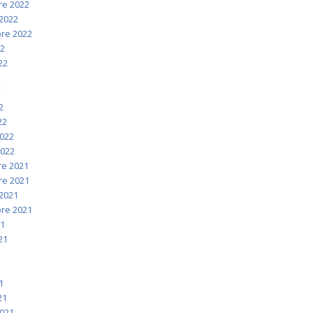
e 2022
2022
re 2022
22
022
2
2
2
22
2022
2022
e 2021
e 2021
2021
re 2021
21
021
1
1
1
21
2021