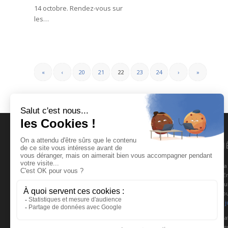
14 octobre. Rendez-vous sur
les…
«
‹
20
21
22
23
24
›
»
MENU RAPIDE
DERNI
La MEE-MIFE Isère
La
l’
Actions collectives
Pu
tou
Actions individuelles
6 j
Recruter
Ca
Candidathèque
ve