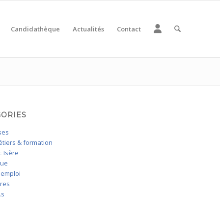
Candidathèque
Actualités
Contact
GORIES
ses
tiers & formation
 Isère
que
'emploi
ires
.s